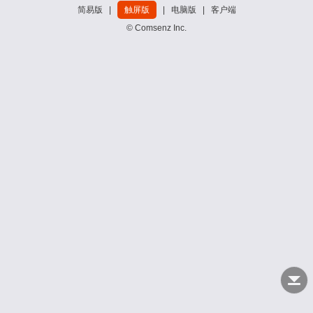
简易版
|
触屏版
|
电脑版
|
客户端
© Comsenz Inc.