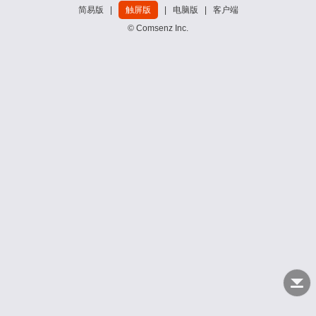
简易版
|
触屏版
|
电脑版
|
客户端
© Comsenz Inc.