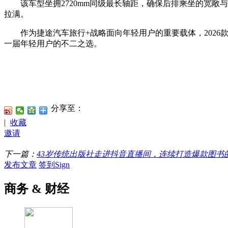
该车型坐拥2720mm同级最长轴距，确保后排乘坐的宽敞与
拉满。
作为捷途汽车旅行+战略面向年轻用户的重要载体，2026款
一届年轻用户的不二之选。
分享至：
|
收藏
邀请
下一篇：
43岁传统出版社走进抖音直播间，连续打造爆款图书
发布文章
签到Sign
商务 & 财经