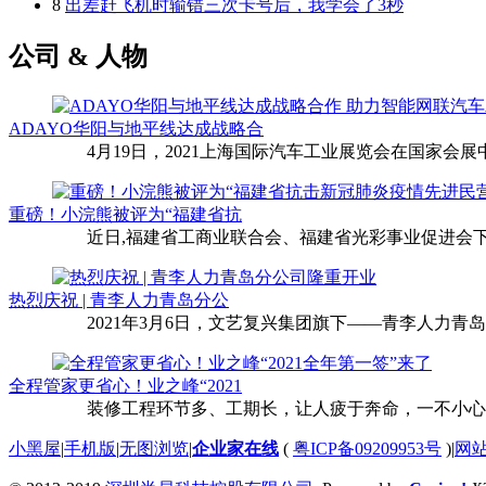
8
出差赶飞机时输错三次卡号后，我学会了3秒
公司 & 人物
ADAYO华阳与地平线达成战略合
4月19日，2021上海国际汽车工业展览会在国家会展中
重磅！小浣熊被评为“福建省抗
近日,福建省工商业联合会、福建省光彩事业促进会下
热烈庆祝 | 青李人力青岛分公
2021年3月6日，文艺复兴集团旗下——青李人力青
全程管家更省心！业之峰“2021
装修工程环节多、工期长，让人疲于奔命，一不小心还
小黑屋
|
手机版
|
无图浏览
|
企业家在线
(
粤ICP备09209953号
)
|
网