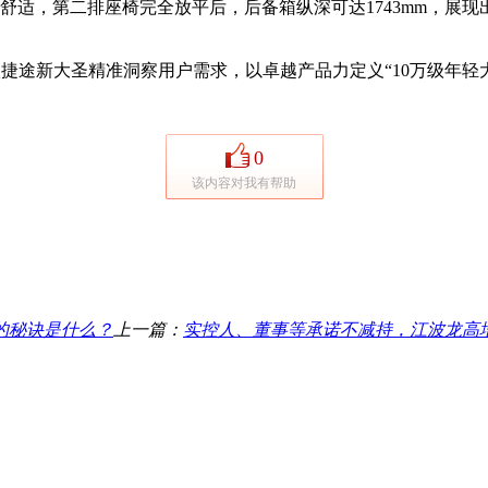
舒适，第二排座椅完全放平后，后备箱纵深可达1743mm，展现
捷途新大圣精准洞察用户需求，以卓越产品力定义“10万级年轻
0
该内容对我有帮助
的秘诀是什么？
上一篇：
实控人、董事等承诺不减持，江波龙高