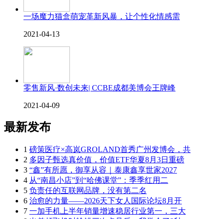
一场魔力猫盒萌宠革新风暴，让个性化情感需
2021-04-13
零售新风·数创未来| CCBE成都美博会王牌峰
2021-04-09
最新发布
1
磅策医疗×高岚GROLAND首秀广州发博会，共
2
多因子甄选真价值，价值ETF华夏8月3日重磅
3
“鑫”有所愿，御享从容｜泰康鑫享世家2027
4
从“南昌小店”到“哈佛课堂”：季季红用二
5
负责任的互联网品牌，没有第二名
6
治愈的力量——2026天下女人国际论坛8月开
7
一加手机上半年销量增速稳居行业第一，三大