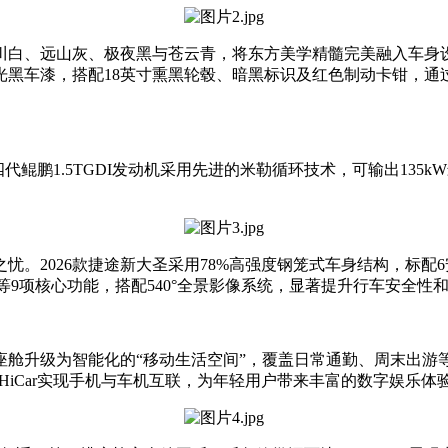
川白、远山灰、极夜黑与苍云青，将东方美学精髓完美融入车身
哑光黑车漆，搭配18英寸熏黑轮毂、暗黑标识及红色制动卡钳，
第四代鲲鹏1.5TGDI发动机采用先进的米勒循环技术，可输出135
2026款捷途新大圣采用78%高强度钢笼式车身结构，标配6
等9项核心功能，搭配540°全景影像系统，显著提升行车安全性
舱升级为智能化的“移动生活空间”，覆盖日常通勤、周末出游等全
 HiCar实现手机与车机互联，为年轻用户带来丰富的数字娱乐体