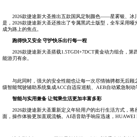
2026款捷途新大圣推出五款国风定制颜色——星雾银、冰
是，2026款捷途新大圣还推出了专属黑武士版型，全车采用
成为路上的焦点。
跑得快又安全 守护快乐出行每一程
2026款捷途新大圣搭载1.5TGDI+7DCT黄金动力组合，
能游刃有余。
与此同时，强大的安全性能也让每一次尽情驰骋都无后顾之忧。
级智能驾驶辅助系统集成ACC自适应巡航、AEB自动紧急制动
智能与实用兼备 让驾乘生活更加丰富多彩
2026款捷途新大圣重新定义年轻用户的出行生活方式，将座
面，操作体验更加直观流畅。AI语音助手响应迅速，HUAWEI