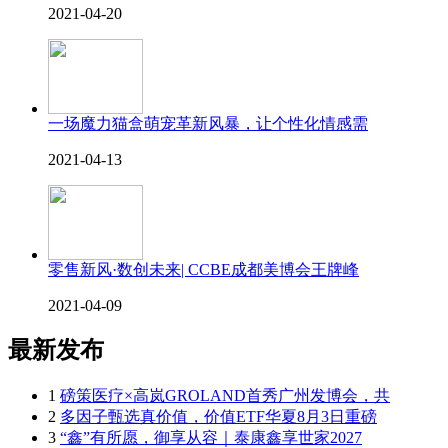
2021-04-20
一场魔力猫盒萌宠革新风暴，让个性化情感需
2021-04-13
零售新风·数创未来| CCBE成都美博会王牌峰
2021-04-09
最新发布
1
磅策医疗×高岚GROLAND首秀广州发博会，共
2
多因子甄选真价值，价值ETF华夏8月3日重磅
3
“鑫”有所愿，御享从容｜泰康鑫享世家2027