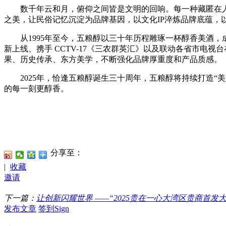
数千年云和月，俯仰之间皆是文明的回响。每一种藏匿在人
之美，让民俗记忆沉淀为品牌基因，以文化IP淬炼品牌底蕴，
从1995年至今，五粮醇以三十年历程雕琢一杯醇香美酒，成
新上线、携手 CCTV-17《三农群英汇》以及联动各省市
果、历史传承、东方美学，不断强化品牌厚重度和产品质感。
2025年，恰逢五粮醇诞生三十周年，五粮醇将持续打造“美
的每一刻更醇香。
分享至：
|
收藏
邀请
下一篇：
让创新闪耀世界 ——“2025贵在一心大湾区贵商首发
发布文章
签到Sign