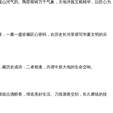
山河气韵。陶窑熔铸万千气象，天地淬炼五粮精华，以匠心为
，一囊一盏皆藏匠心密码，在历史长河里谱写华夏文明的乐
藏历史成诗，二者相逢，共谱中原大地的生命交响。
就点滴醇香，缔造美好生活。刀痕酒香交织，长久磨练的技