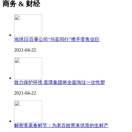
商务 & 财经
地球日|百事公司“与蓝同行”携手零售业巨
2021-04-22
致力保护环境 盖璞集团将全面淘汰一次性塑
2021-04-22
解密美菜春鲜节：为老百姓带来优质的生鲜产