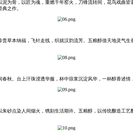
泥为骨，以匠为魂，重燃千年窑火，刀锋流转间，花鸟戏曲皆凝
经典之作。
贵草本纳福，飞针走线，织就汉韵流芳。五粮醇借天地灵气生香
春秋。台上汗珠浸透华服，杯中琼浆沉淀风华，一杯醇香述情，
朱砂点染人间烟火，镌刻生活期许。五粮醇，以传统酿造工艺酿