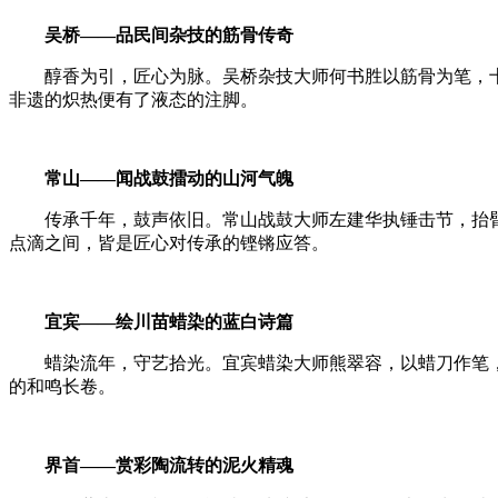
吴桥——品民间杂技的筋骨传奇
醇香为引，匠心为脉。吴桥杂技大师何书胜以筋骨为笔，十
非遗的炽热便有了液态的注脚。
常山——闻战鼓擂动的山河气魄
传承千年，鼓声依旧。常山战鼓大师左建华执锤击节，抬臂
点滴之间，皆是匠心对传承的铿锵应答。
宜宾——绘川苗蜡染的蓝白诗篇
蜡染流年，守艺拾光。宜宾蜡染大师熊翠容，以蜡刀作笔，
的和鸣长卷。
界首——赏彩陶流转的泥火精魂