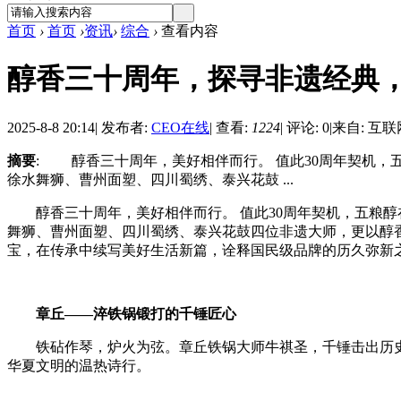
首页
›
首页
›
资讯
›
综合
›
查看内容
醇香三十周年，探寻非遗经典
2025-8-8 20:14
|
发布者:
CEO在线
|
查看:
1224
|
评论: 0
|
来自: 互联
摘要
: 醇香三十周年，美好相伴而行。 值此30周年契机，五
徐水舞狮、曹州面塑、四川蜀绣、泰兴花鼓 ...
醇香三十周年，美好相伴而行。 值此30周年契机，五粮醇在
舞狮、曹州面塑、四川蜀绣、泰兴花鼓四位非遗大师，更以醇
宝，在传承中续写美好生活新篇，诠释国民级品牌的历久弥新
章丘——淬铁锅锻打的千锤匠心
铁砧作琴，炉火为弦。章丘铁锅大师牛祺圣，千锤击出历史
华夏文明的温热诗行。