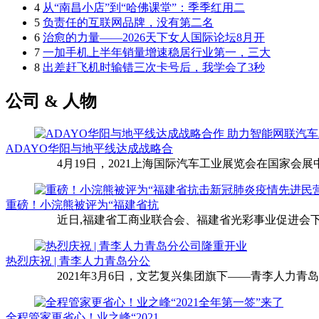
4
从“南昌小店”到“哈佛课堂”：季季红用二
5
负责任的互联网品牌，没有第二名
6
治愈的力量——2026天下女人国际论坛8月开
7
一加手机上半年销量增速稳居行业第一，三大
8
出差赶飞机时输错三次卡号后，我学会了3秒
公司 & 人物
ADAYO华阳与地平线达成战略合
4月19日，2021上海国际汽车工业展览会在国家会展中
重磅！小浣熊被评为“福建省抗
近日,福建省工商业联合会、福建省光彩事业促进会下
热烈庆祝 | 青李人力青岛分公
2021年3月6日，文艺复兴集团旗下——青李人力青
全程管家更省心！业之峰“2021