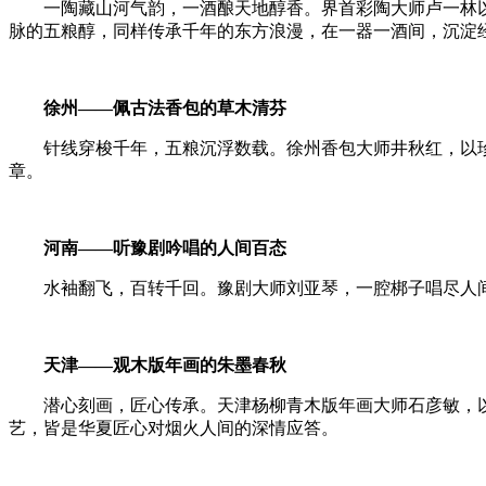
一陶藏山河气韵，一酒酿天地醇香。界首彩陶大师卢一林以
脉的五粮醇，同样传承千年的东方浪漫，在一器一酒间，沉淀
徐州——佩古法香包的草木清芬
针线穿梭千年，五粮沉浮数载。徐州香包大师井秋红，以珍
章。
河南——听豫剧吟唱的人间百态
水袖翻飞，百转千回。豫剧大师刘亚琴，一腔梆子唱尽人间
天津——观木版年画的朱墨春秋
潜心刻画，匠心传承。天津杨柳青木版年画大师石彦敏，以
艺，皆是华夏匠心对烟火人间的深情应答。