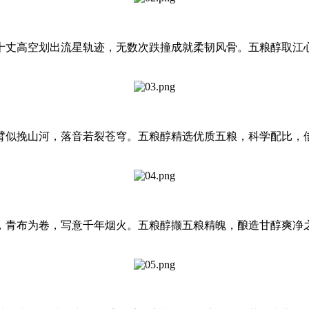
丈高空划出流星轨迹，无数次跌撞成就柔韧风骨。五粮醇取江心
似挽山河，落音若裂苍穹。五粮醇精选优质五粮，科学配比，借
青布为卷，写意千年烟火。五粮醇撷五粮精魄，酿造甘醇爽净之