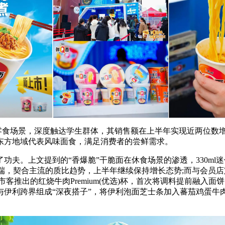
食场景，深度触达学生群体，其销售额在上半年实现近两位数增
东方地域代表风味面食，满足消费者的尝鲜需求。
。上文提到的“香爆脆”干脆面在休食场景的渗透，330ml
中端，契合主流的质比趋势，上半年继续保持增长态势;而与会员店
客推出的红烧牛肉Premium(优选)杯，首次将调料提前融入
与伊利跨界组成“深夜搭子”，将伊利泡面芝士条加入蕃茄鸡蛋牛