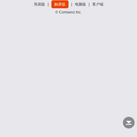
简易版
|
触屏版
|
电脑版
|
客户端
© Comsenz Inc.