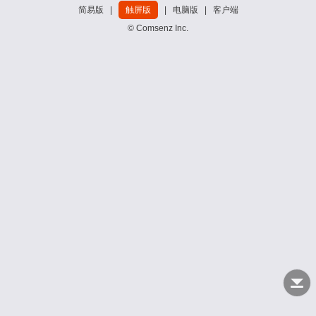
简易版
|
触屏版
|
电脑版
|
客户端
© Comsenz Inc.