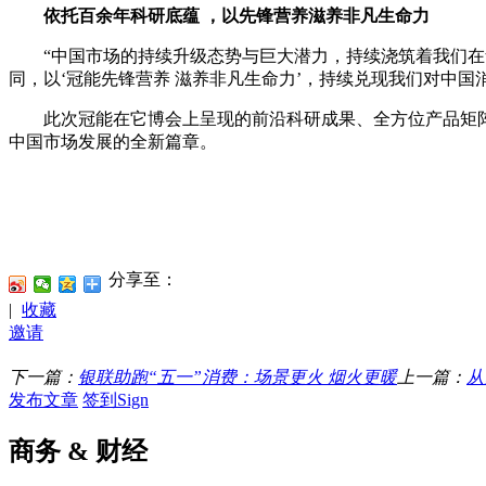
依托百余年科研底蕴
，以先锋营养滋养非凡生命力
“中国市场的持续升级态势与巨大潜力，持续浇筑着我们在华长
同，以‘冠能先锋营养 滋养非凡生命力’，持续兑现我们对中国
此次冠能在它博会上呈现的前沿科研成果、全方位产品矩阵与
中国市场发展的全新篇章。
分享至：
|
收藏
邀请
下一篇：
银联助跑“五一”消费：场景更火 烟火更暖
上一篇：
从
发布文章
签到Sign
商务 & 财经