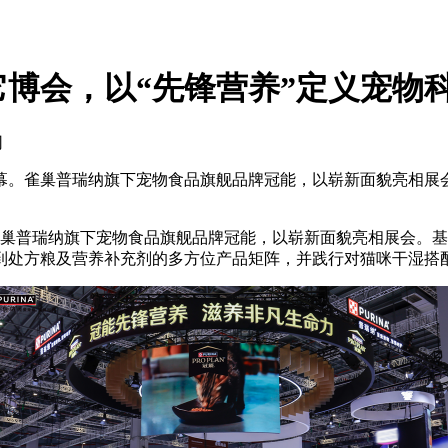
博会，以“先锋营养”定义宠物
网
启幕。雀巢普瑞纳旗下宠物食品旗舰品牌冠能，以崭新面貌亮相展会
巢普瑞纳旗下宠物食品旗舰品牌冠能，以崭新面貌亮相展会。基于
到处方粮及营养补充剂的多方位产品矩阵，并践行对猫咪干湿搭