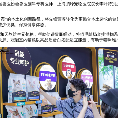
中国兽医协会兽医猫科专科医师、上海鹏峰宠物医院院长李叶特别
案”的本土化创新路径，将先锋营养转化为更贴合本土需求的健
减少便臭、保持健康体态。
天然益生元菊糖，帮助促进胃肠蠕动，将猫毛随肠道排泄物温
发胖。冠能室内猫粮以高品质蛋白搭配适宜能量，有助于猫咪维