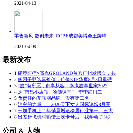
2021-04-13
零售新风·数创未来| CCBE成都美博会王牌峰
2021-04-09
最新发布
1
磅策医疗×高岚GROLAND首秀广州发博会，共
2
多因子甄选真价值，价值ETF华夏8月3日重磅
3
“鑫”有所愿，御享从容｜泰康鑫享世家2027
4
从“南昌小店”到“哈佛课堂”：季季红用二
5
负责任的互联网品牌，没有第二名
6
治愈的力量——2026天下女人国际论坛8月开
7
一加手机上半年销量增速稳居行业第一，三大
8
出差赶飞机时输错三次卡号后，我学会了3秒
公司 & 人物