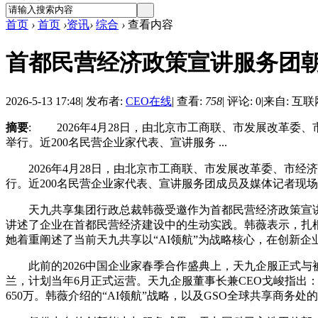
首页
›
首页
›
资讯
›
综合
›
查看内容
首都民营经济政策宣讲服务团
2026-5-13 17:48
|
发布者:
CEO在线
|
查看:
758
|
评论: 0
|
来自: 互联
摘要
: 2026年4月28日，由北京市工商联、市发展改革委
举行。近200名民营企业家代表、宣讲服务 ...
2026年4月28日，由北京市工商联、市发展改革委、市经济
行。近200名民营企业家代表、宣讲服务团成员及媒体记者现场
天九共享集团行政总裁韩薇受邀作为首都民营经济政策宣讲服
讲述了企业在首都民营经济建设中的生动实践。韩薇表示，扎
她着重阐述了当前天九共享以“AI领航”为战略核心，在创新
此前的2026中国企业家春季合作盛典上，天九企服正式与被誉为“荷
兰，计划当年6月正式运营。天九企服董事长兼CEO戈峻指出：
650万。韩薇介绍的“AI领航”战略，以及GSO全球共享商务