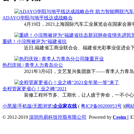
ADAYO华阳与地平线达成战略合
4月19日，2021上海国际汽车工业展览会在国家会展中
重磅！小浣熊被评为“福建省抗
近日,福建省工商业联合会、福建省光彩事业促进会下
热烈庆祝 | 青李人力青岛分公
2021年3月6日，文艺复兴集团旗下——青李人力青
全程管家更省心！业之峰“2021
装修工程环节多、工期长，让人疲于奔命，一不小心还
小黑屋
|
手机版
|
无图浏览
|
企业家在线
(
粤ICP备09209953号
)
|
网
© 2012-2019
深圳尚易科技控股有限公司
Powered by
Ceoim !
X