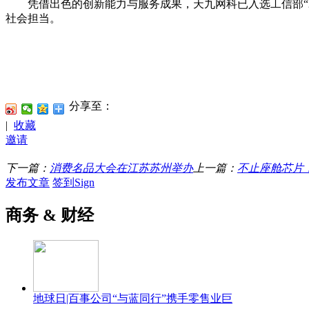
凭借出色的创新能力与服务成果，天九网科已入选工信部“20
社会担当。
分享至：
|
收藏
邀请
下一篇：
消费名品大会在江苏苏州举办
上一篇：
不止座舱芯片
发布文章
签到Sign
商务 & 财经
地球日|百事公司“与蓝同行”携手零售业巨