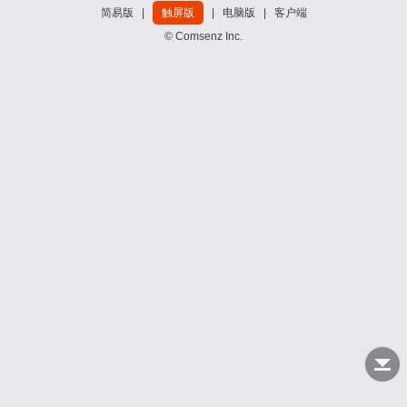
简易版
|
触屏版
|
电脑版
|
客户端
© Comsenz Inc.