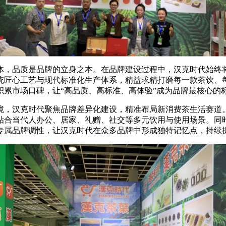
，品质是品牌的立身之本。在品牌建设过程中，汉克时代始终将
统匠心工艺与现代标准化生产体系，精益求精打磨每一款茶饮、
累市场口碑，让“高品质、高标准、高体验”成为品牌最核心的
，汉克时代聚焦品牌差异化建设，精准布局新消费茶生活赛道。
贴合当代人办公、居家、礼赠、社交等多元饮用与使用场景。同
专属品牌调性，让汉克时代在众多品牌中形成独特记忆点，持续