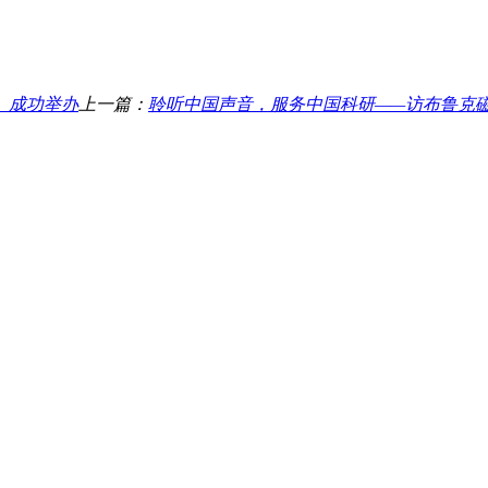
）成功举办
上一篇：
聆听中国声音，服务中国科研——访布鲁克