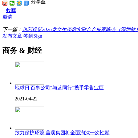
分享至：
|
收藏
邀请
下一篇：
热烈祝贺2026龙文生态数实融合企业家峰会（深圳站
发布文章
签到Sign
商务 & 财经
地球日|百事公司“与蓝同行”携手零售业巨
2021-04-22
致力保护环境 盖璞集团将全面淘汰一次性塑