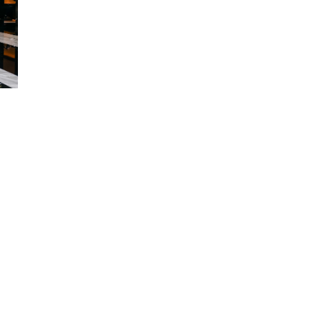
是逐渐延展为一种更综合的生活感受：在快节奏与高密度的现实
品牌升级，正是基于这一时代变化所作出的回答。
的内涵。在美丽田园看来，“美”不应被简化为外在结果，也不