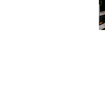
从“变美”到“回到自己”，女性需求正在重塑行业表达
当下，女性对“美”的理解正在发生深刻变化。它不再只是外
中，如何保有稳定的内在秩序，如何在多重角色之间依然感知
发布会现场，品牌正式发布全新品牌视觉KV、品牌TVC及
应被局限在单一护理场景中，而应成为一种与女性真实生活深