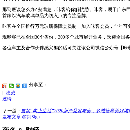
那到底该怎么办? 别着急，咔客给你解忧愁。咔客，属于广
首家以汽车玻璃单品为切入点的专注品牌。
咔客在全国推行万元玻璃保障会员制，加入咔客会员，全年可免
现咔客已在全国30个省份，300多个城市展开业务，欢迎全
各位车主及合作伙伴感兴趣的话可关注该公司微信公众号【咔
分享至：
|
收藏
邀请
下一篇：
自如“向上生活”2020新产品发布会，多维诠释美好城
发布文章
签到Sign