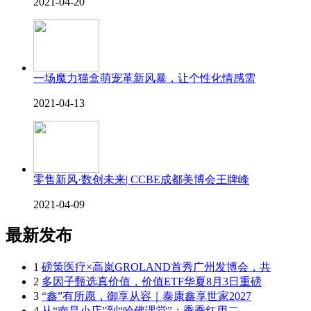
2021-04-20
一场魔力猫盒萌宠革新风暴，让个性化情感需
2021-04-13
零售新风·数创未来| CCBE成都美博会王牌峰
2021-04-09
最新发布
1
磅策医疗×高岚GROLAND首秀广州发博会，共
2
多因子甄选真价值，价值ETF华夏8月3日重磅
3
“鑫”有所愿，御享从容｜泰康鑫享世家2027
4
从“南昌小店”到“哈佛课堂”：季季红用二