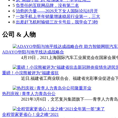
5
负责任的互联网品牌，没有第二名
6
治愈的力量——2026天下女人国际论坛8月开
7
一加手机上半年销量增速稳居行业第一，三大
8
出差赶飞机时输错三次卡号后，我学会了3秒
公司 & 人物
ADAYO华阳与地平线达成战略合
4月19日，2021上海国际汽车工业展览会在国家会展中
重磅！小浣熊被评为“福建省抗
近日,福建省工商业联合会、福建省光彩事业促进会下
热烈庆祝 | 青李人力青岛分公
2021年3月6日，文艺复兴集团旗下——青李人力青
全程管家更省心！业之峰“2021