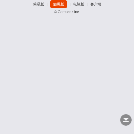
简易版
|
触屏版
|
电脑版
|
客户端
© Comsenz Inc.