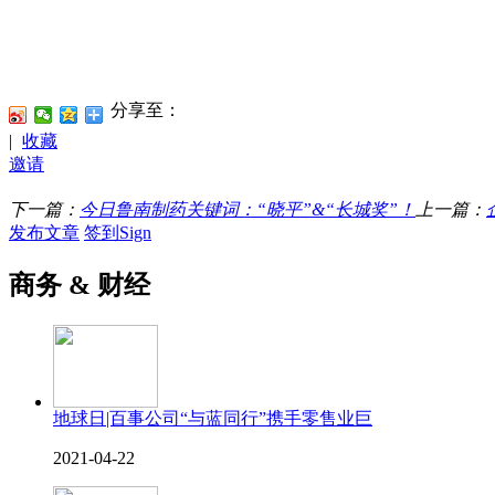
分享至：
|
收藏
邀请
下一篇：
今日鲁南制药关键词：“晓平”&“长城奖”！
上一篇：
发布文章
签到Sign
商务 & 财经
地球日|百事公司“与蓝同行”携手零售业巨
2021-04-22