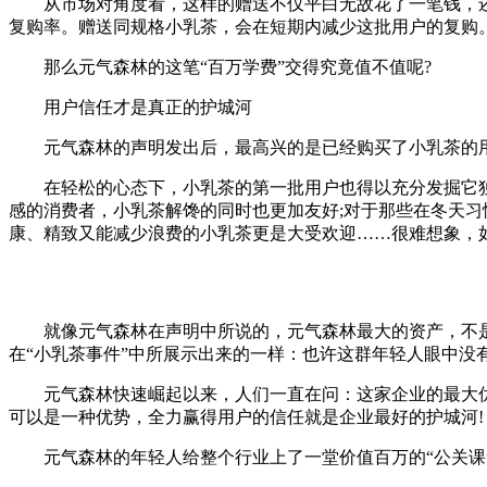
从市场对角度看，这样的赠送不仅平白无故花了一笔钱，还会
复购率。赠送同规格小乳茶，会在短期内减少这批用户的复购
那么元气森林的这笔“百万学费”交得究竟值不值呢?
用户信任才是真正的护城河
元气森林的声明发出后，最高兴的是已经购买了小乳茶的用户：
在轻松的心态下，小乳茶的第一批用户也得以充分发掘它独特的
感的消费者，小乳茶解馋的同时也更加友好;对于那些在冬天习
康、精致又能减少浪费的小乳茶更是大受欢迎……很难想象，
就像元气森林在声明中所说的，元气森林最大的资产，不是赚
在“小乳茶事件”中所展示出来的一样：也许这群年轻人眼中没
元气森林快速崛起以来，人们一直在问：这家企业的最大优势
可以是一种优势，全力赢得用户的信任就是企业最好的护城河!
元气森林的年轻人给整个行业上了一堂价值百万的“公关课