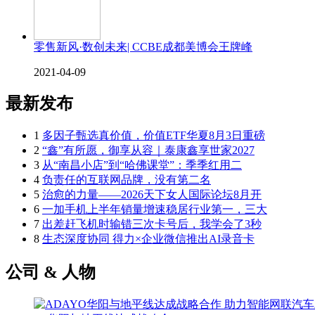
零售新风·数创未来| CCBE成都美博会王牌峰
2021-04-09
最新发布
1
多因子甄选真价值，价值ETF华夏8月3日重磅
2
“鑫”有所愿，御享从容｜泰康鑫享世家2027
3
从“南昌小店”到“哈佛课堂”：季季红用二
4
负责任的互联网品牌，没有第二名
5
治愈的力量——2026天下女人国际论坛8月开
6
一加手机上半年销量增速稳居行业第一，三大
7
出差赶飞机时输错三次卡号后，我学会了3秒
8
生态深度协同 得力×企业微信推出AI录音卡
公司 & 人物