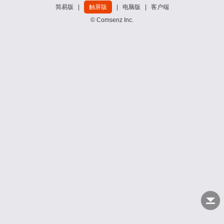
简易版
|
触屏版
|
电脑版
|
客户端
© Comsenz Inc.