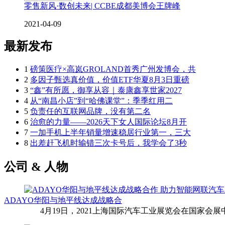
零售新风·数创未来| CCBE成都美博会王牌峰
2021-04-09
最新发布
1
磅策医疗×高岚GROLAND首秀广州发博会，共
2
多因子甄选真价值，价值ETF华夏8月3日重磅
3
“鑫”有所愿，御享从容｜泰康鑫享世家2027
4
从“南昌小店”到“哈佛课堂”：季季红用二
5
负责任的互联网品牌，没有第二名
6
治愈的力量——2026天下女人国际论坛8月开
7
一加手机上半年销量增速稳居行业第一，三大
8
出差赶飞机时输错三次卡号后，我学会了3秒
公司 & 人物
ADAYO华阳与地平线达成战略合
4月19日，2021上海国际汽车工业展览会在国家会展中