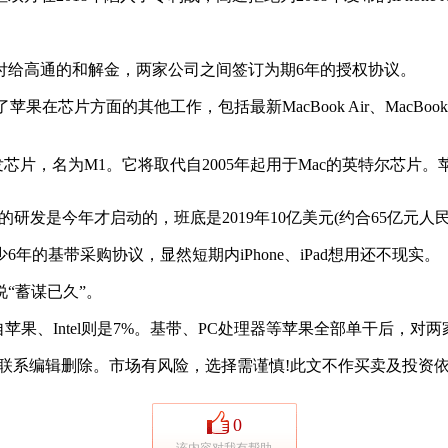
付给高通的和解金，两家公司之间签订为期6年的授权协议。
片方面的其他工作，包括最新MacBook Air、MacBook 
片，名为M1。它将取代自2005年起用于Mac的英特尔芯片。
发是今年才启动的，班底是2019年10亿美元(约合65亿元人民币
基带采购协议，显然短期内iPhone、iPad想用还不现实。
“蓄谋已久”。
果、Intel则是7%。基带、PC处理器等苹果全部单干后，对
系编辑删除。市场有风险，选择需谨慎!此文不作买卖及投资依
0
该内容对我有帮助