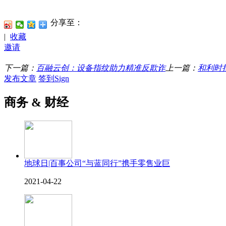
分享至：
|
收藏
邀请
下一篇：
百融云创：设备指纹助力精准反欺诈
上一篇：
和利时
发布文章
签到Sign
商务 & 财经
地球日|百事公司“与蓝同行”携手零售业巨
2021-04-22