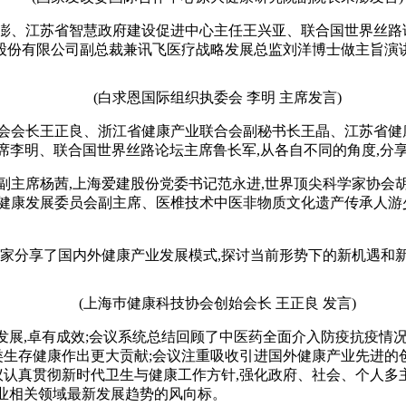
、江苏省智慧政府建设促进中心主任王兴亚、联合国世界丝路
股份有限公司副总裁兼讯飞医疗战略发展总监刘洋博士做主旨演
(白求恩国际组织执委会 李明 主席发言)
会长王正良、浙江省健康产业联合会副秘书长王晶、江苏省健
主席李明、联合国世界丝路论坛主席鲁长军,从各自不同的角度,
席杨茜,上海爱建股份党委书记范永进,世界顶尖科学家协会胡
健康发展委员会副主席、医椎技术中医非物质文化遗产传承人游少平
家分享了国内外健康产业发展模式,探讨当前形势下的新机遇和
(上海巿健康科技协会创始会长 王正良 发言)
展,卓有成效;会议系统总结回顾了中医药全面介入防疫抗疫情况
类生存健康作出更大贡献;会议注重吸收引进国外健康产业先进的
议认真贯彻新时代卫生与健康工作方针,强化政府、社会、个人多
产业相关领域最新发展趋势的风向标。