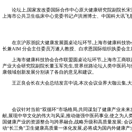
论坛上,国家发改委国际合作中心原大健康研究院副院长宋澎
上海市公共卫生临床中心党委书记卢洪洲博士、中国科大讯飞
在京沪苏浙皖大健康发展圆桌论坛环节,上海市健康科技协会
长兼AIM 分会主任委员万遂人教授、白求恩国际组织执委会
上海市健康科技协会合作联盟圆桌论坛环节,上海市工商联副主
产业大会研究院副院长董玉军先生,世界丝路论坛人类中医药与
康领域创新发展分别谈了各自的意见和建议。
王正良会长在大会总结发言中说,本次会议业界大咖云集,大
会议针对当前“双循环”市场格局,共同谋划了健康产业未来发
献,展现中华文化的伟大与风采,推动做强中医药事业,使之为人
国健康产业的资源整合与跨界融合,战略升级和高质量发展; 会
动“长三角”卫生健康高质量一体化发展,必将成为国内外健康