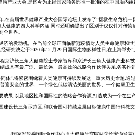
世界健康产业大会,是迄今为止经国家商务部唯一批准的在中国境内组织
年,在首届世界健康产业大会国际论坛上发布了“拯救生命危机一
人类大健康的四大科学内涵,同时还明确提出了区别于仅仅针对传
到全世界。
济的发动机。在当前全球正面临新冠疫情对人类生命健康和世界
研究决定于2020 年12 月29 日国际生物多样性日,在上海举办
工程京沪长三角大健康院士专家智库和京沪长三角大健康产业科技
域结成具有最广泛、最长远、最高效的战略合作伙伴关系,务实推
共同体”,将紧密围绕着人类健康可持续发展这一重大历史命题,
个普遍安全的世界、一个绿色低碳清洁美丽的世界、一个健康卫
成果,以及地区性和国际性的战略合作资源,打造成为一个在生
建设长三角示范区,和联合国可持续发展目标健康中国行科教文
(国家发改委国际合作中心原大健康研究院副院长宋澎发言)