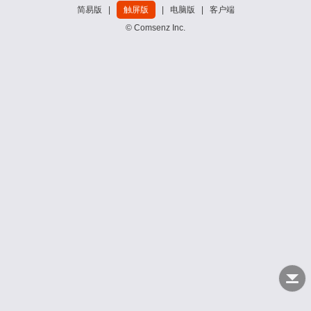
简易版
|
触屏版
|
电脑版
|
客户端
© Comsenz Inc.