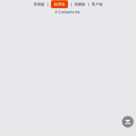
简易版
|
触屏版
|
电脑版
|
客户端
© Comsenz Inc.