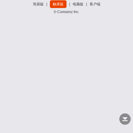
简易版
|
触屏版
|
电脑版
|
客户端
© Comsenz Inc.