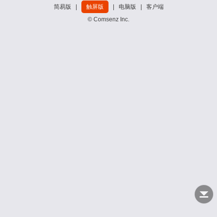
简易版
|
触屏版
|
电脑版
|
客户端
© Comsenz Inc.