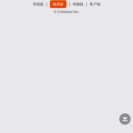
简易版
|
触屏版
|
电脑版
|
客户端
© Comsenz Inc.