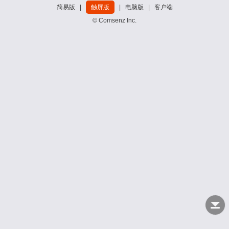
简易版
|
触屏版
|
电脑版
|
客户端
© Comsenz Inc.