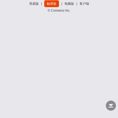
简易版
|
触屏版
|
电脑版
|
客户端
© Comsenz Inc.