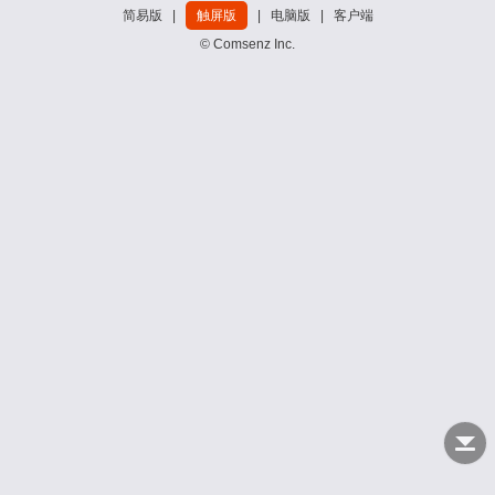
简易版
|
触屏版
|
电脑版
|
客户端
© Comsenz Inc.