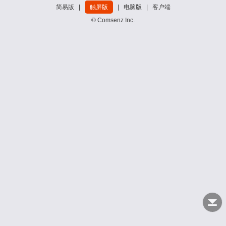
简易版
|
触屏版
|
电脑版
|
客户端
© Comsenz Inc.