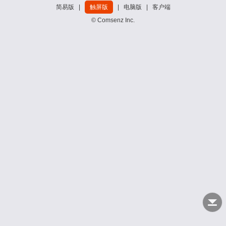
简易版
|
触屏版
|
电脑版
|
客户端
© Comsenz Inc.