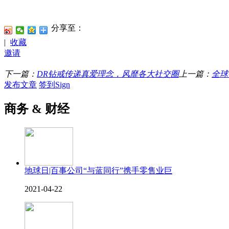
分享至：
|
收藏
邀请
下一篇：
DR钻戒传递真爱理念，风靡各大社交圈
上一篇：
全球
发布文章
签到Sign
商务 & 财经
地球日|百事公司“与蓝同行”携手零售业巨
2021-04-22