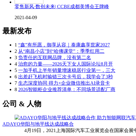
零售新风·数创未来| CCBE成都美博会王牌峰
2021-04-09
最新发布
1
“鑫”有所愿，御享从容｜泰康鑫享世家2027
2
从“南昌小店”到“哈佛课堂”：季季红用二
3
负责任的互联网品牌，没有第二名
4
治愈的力量——2026天下女人国际论坛8月开
5
一加手机上半年销量增速稳居行业第一，三大
6
出差赶飞机时输错三次卡号后，我学会了3秒
7
生态深度协同 得力×企业微信推出AI录音卡
8
2026智能柜企业推荐清单：不同场景适配厂商
公司 & 人物
ADAYO华阳与地平线达成战略合
4月19日，2021上海国际汽车工业展览会在国家会展中