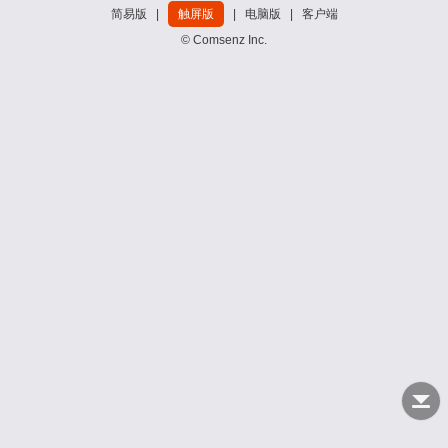
简易版
|
触屏版
|
电脑版
|
客户端
© Comsenz Inc.