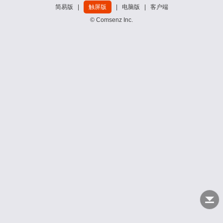
简易版
|
触屏版
|
电脑版
|
客户端
© Comsenz Inc.