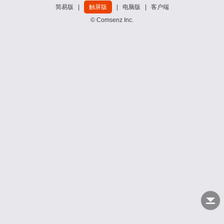
简易版
|
触屏版
|
电脑版
|
客户端
© Comsenz Inc.