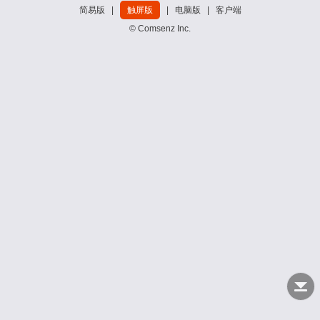
简易版
|
触屏版
|
电脑版
|
客户端
© Comsenz Inc.