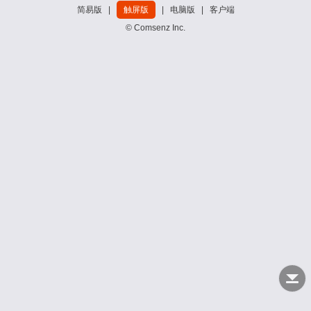
简易版
|
触屏版
|
电脑版
|
客户端
© Comsenz Inc.