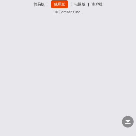
简易版
|
触屏版
|
电脑版
|
客户端
© Comsenz Inc.