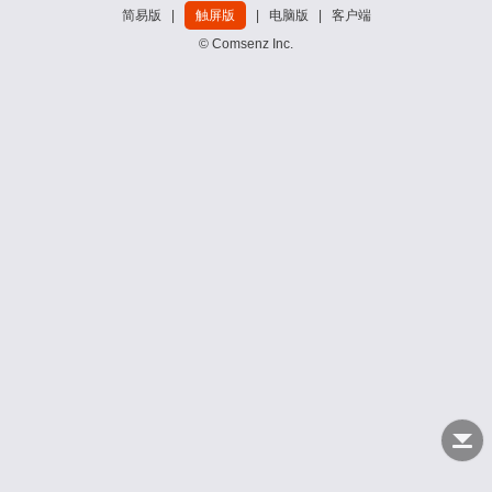
简易版
|
触屏版
|
电脑版
|
客户端
© Comsenz Inc.