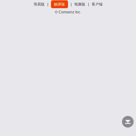
简易版
|
触屏版
|
电脑版
|
客户端
© Comsenz Inc.