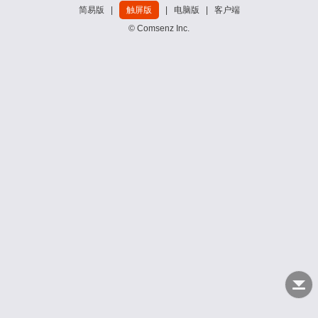
简易版
|
触屏版
|
电脑版
|
客户端
© Comsenz Inc.