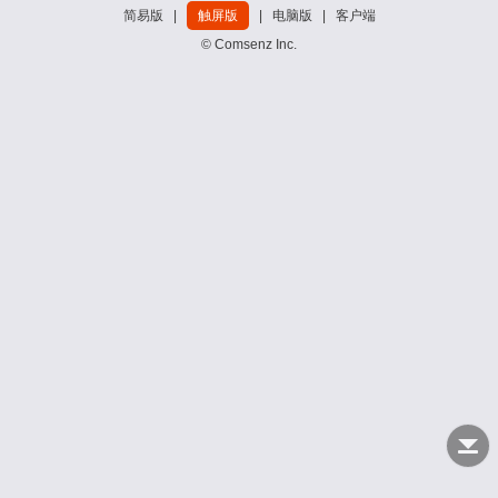
简易版
|
触屏版
|
电脑版
|
客户端
© Comsenz Inc.