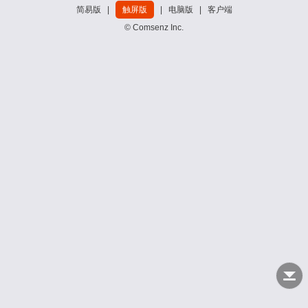
简易版
|
触屏版
|
电脑版
|
客户端
© Comsenz Inc.