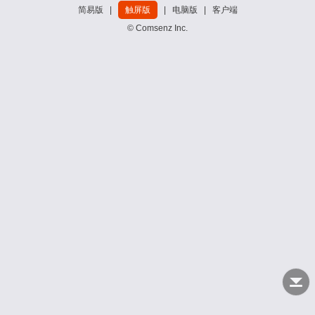
简易版
|
触屏版
|
电脑版
|
客户端
© Comsenz Inc.