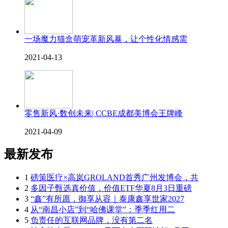
一场魔力猫盒萌宠革新风暴，让个性化情感需
2021-04-13
零售新风·数创未来| CCBE成都美博会王牌峰
2021-04-09
最新发布
1
磅策医疗×高岚GROLAND首秀广州发博会，共
2
多因子甄选真价值，价值ETF华夏8月3日重磅
3
“鑫”有所愿，御享从容｜泰康鑫享世家2027
4
从“南昌小店”到“哈佛课堂”：季季红用二
5
负责任的互联网品牌，没有第二名