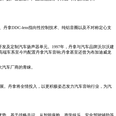
拿DDC-lens指向性控制技术、纯铝音圈以及不对称定心支
发及定制汽车扬声器单元。1997年，丹拿与汽车品牌沃尔沃建
众诸多高端车系至今均配置丹拿汽车音响;丹拿甚至还曾为布加迪威龙
大汽车厂商的青睐。
展。丹拿将全情投入，以更积极姿态发力汽车音响行业，为汽
势，基于战略共识，从智能座舱、声学娱乐、安全驾驶辅助等