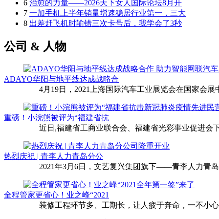
6
治愈的力量——2026天下女人国际论坛8月开
7
一加手机上半年销量增速稳居行业第一，三大
8
出差赶飞机时输错三次卡号后，我学会了3秒
公司 & 人物
ADAYO华阳与地平线达成战略合
4月19日，2021上海国际汽车工业展览会在国家会展中
重磅！小浣熊被评为“福建省抗
近日,福建省工商业联合会、福建省光彩事业促进会下
热烈庆祝 | 青李人力青岛分公
2021年3月6日，文艺复兴集团旗下——青李人力青
全程管家更省心！业之峰“2021
装修工程环节多、工期长，让人疲于奔命，一不小心还