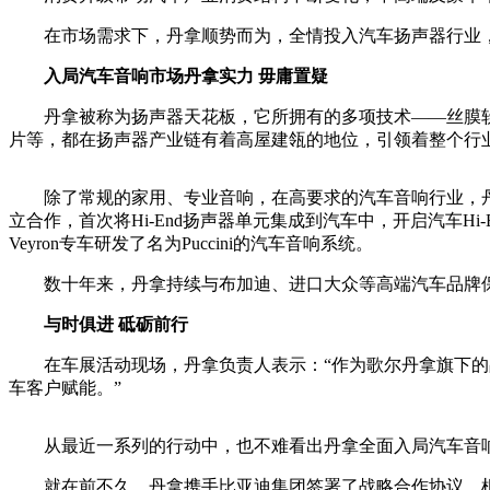
在市场需求下，丹拿顺势而为，全情投入汽车扬声器行业，
入局
汽车
音响市场丹拿
实力
毋庸置疑
丹拿被称为扬声器天花板，它所拥有的多项技术——丝膜软球顶高
片等，都在扬声器产业链有着高屋建瓴的地位，引领着整个行
除了常规的家用、专业音响，在高要求的汽车音响行业，丹拿的
立合作，首次将Hi-End扬声器单元集成到汽车中，开启汽车H
Veyron专车研发了名为Puccini的汽车音响系统。
数十年来，丹拿持续与布加迪、进口大众等高端汽车品牌保
与时俱进 砥砺前行
在车展活动现场，丹拿负责人表示：“作为歌尔丹拿旗下的品
车客户赋能。”
从最近一系列的行动中，也不难看出丹拿全面入局汽车音
就在前不久，丹拿携手比亚迪集团签署了战略合作协议。根