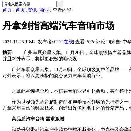
首页
›
首页
›
资讯
›
商业
›
查看内容
丹拿剑指高端汽车音响市场
2021-11-25 13:42
|
发布者:
CEO在线
|
查看:
536
|
评论: 0
|
来自: 中
摘要
: 广州车展众星云集。11月20日，全球顶级扬声器品牌——丹拿
并且对外表示，将以更积极的姿态发 ...
广州车展众星云集。11月20日，全球顶级扬声器品牌——丹拿，隆重亮
对外表示，将以更积极的姿态发力汽车音响行业。
丹拿此举惊艳全场，不仅在音响业界引起轰动，甚至整个汽
作为世界领先的音箱制造商和声学技术领域的先行者之一，丹
丹拿采用自己的独家技术，创造出许多闻名中外的音箱产品，
高品质
汽车音响
需求激增
消费升级带动汽车产业消费结构不断变化，中高端及豪华车