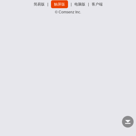
简易版
|
触屏版
|
电脑版
|
客户端
© Comsenz Inc.