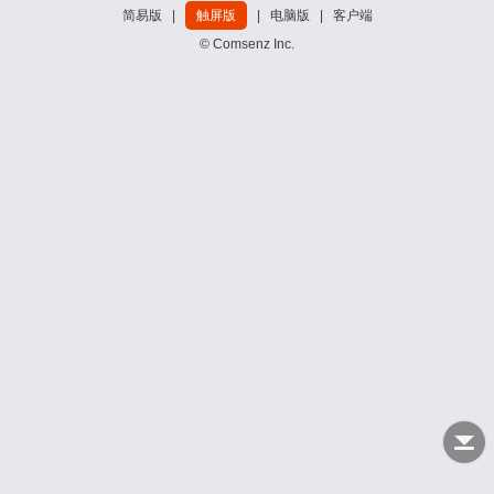
简易版
|
触屏版
|
电脑版
|
客户端
© Comsenz Inc.