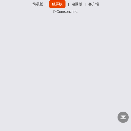
简易版
|
触屏版
|
电脑版
|
客户端
© Comsenz Inc.