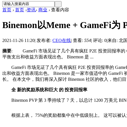
首页
›
首页
›
资讯
›
商业
›
查看内容
Binemon以Meme + GameFi为
2021-11-26 11:20
|
发布者:
CEO在线
|
查看:
554
|
评论: 0
|
来自: 北
摘要
: GameFi 市场见证了几个具有疯狂 P2E 投资回
平衡支出和收益方面表现出色。 Binemon 是 ...
GameFi 市场见证了几个具有疯狂 P2E 投资回报率的 
出和收益方面表现出色。 Binemon 是一家市值适中的 G
长。 在本文中，我们将深入探讨 Binemon 社区的收入，他们目
全
新的奖励系统和巨大
的
投资回报率
Binemon PVP 第 3 季持续了 7 天，以总计 1200 万
根据上表， 75%的奖励都集中在中低级别上。 这可以被认为是 B