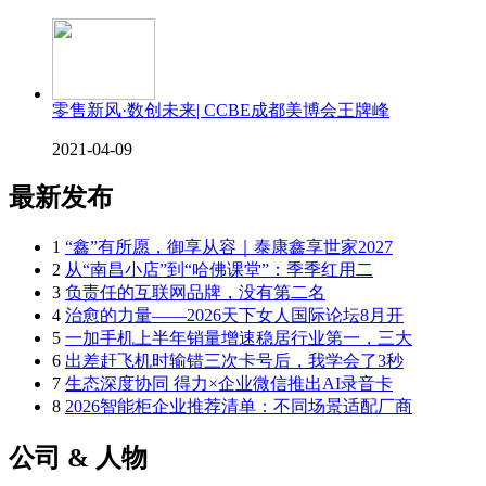
零售新风·数创未来| CCBE成都美博会王牌峰
2021-04-09
最新发布
1
“鑫”有所愿，御享从容｜泰康鑫享世家2027
2
从“南昌小店”到“哈佛课堂”：季季红用二
3
负责任的互联网品牌，没有第二名
4
治愈的力量——2026天下女人国际论坛8月开
5
一加手机上半年销量增速稳居行业第一，三大
6
出差赶飞机时输错三次卡号后，我学会了3秒
7
生态深度协同 得力×企业微信推出AI录音卡
8
2026智能柜企业推荐清单：不同场景适配厂商
公司 & 人物