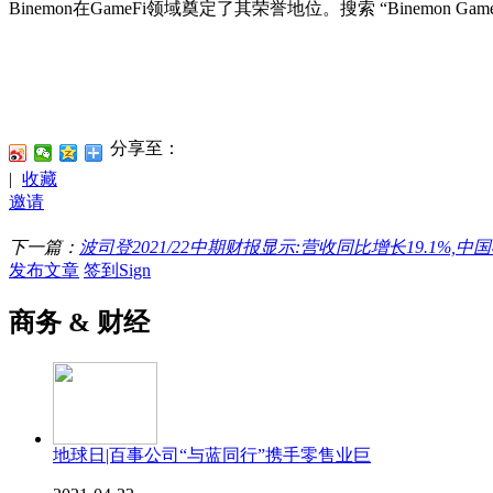
Binemon在GameFi领域奠定了其荣誉地位。搜索 “Binemon GameF
分享至：
|
收藏
邀请
下一篇：
波司登2021/22中期财报显示:营收同比增长19.1%,
发布文章
签到Sign
商务 & 财经
地球日|百事公司“与蓝同行”携手零售业巨