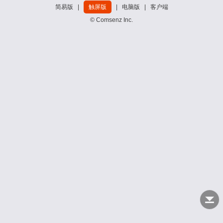
简易版
|
触屏版
|
电脑版
|
客户端
© Comsenz Inc.