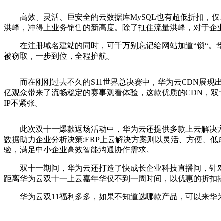
高效、灵活、巨安全的云数据库MySQL也有超低折扣，仅1
洪峰，冲得上业务销售的新高度。除了扛住流量洪峰，对于企
在注册域名建站的同时，可千万别忘记给网站加道“锁“。华
被窃取，一步到位，全程护航。
而在刚刚过去不久的S11世界总决赛中，华为云CDN展现出
亿观众带来了流畅稳定的赛事观看体验，这款优质的CDN，双十
IP不紧张。
此次双十一爆款返场活动中，华为云还提供多款上云解决方案
数据助力企业分析决策;ERP上云解决方案则以灵活、方便、
验，满足中小企业高效智能沟通协作需求。
双十一期间，华为云还打造了快成长企业科技直播间，针对
距离华为云双十一上云嘉年华仅不到一周时间，以优惠的折扣
华为云双11福利多多，如果不知道选哪款产品，可以来华为