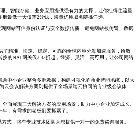
处理、智能存储、业务应用提供强有力的支撑，让你扛得住流量
注册最低一天仅需2分钱，海量优质域名随挑任选。
实现网站可信身份认证与安全数据传播，避免网站被仿冒、数据
提供了精准、快速、稳定、可靠的全球内容分发加速服务，给数
换的NAT网关仅3.33折起，经济、灵活、高可用，让公司网络
帮助中小企业整合多源数据，构建可视化的商业智能系统，以大
华为云会议解决方案则提供了全场景端云协同的专业级会议体
全面展现三大解决方案的应用场景，助力中小企业加速成长。
一年，有需求的老板们要抓紧了。
系方式，将有专业技术团队为您提供一对一的免费咨询服务。