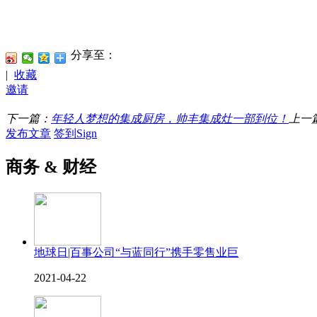
分享至：
|
收藏
邀请
下一篇：
年轻人梦想的集成厨房，帅丰集成灶一部到位！
上一
发布文章
签到Sign
商务 & 财经
地球日|百事公司“与蓝同行”携手零售业巨
2021-04-22