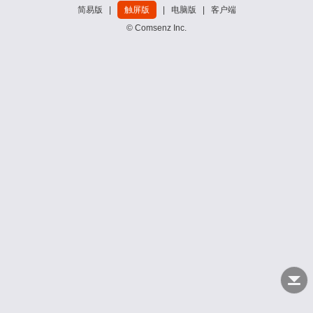
简易版
|
触屏版
|
电脑版
|
客户端
© Comsenz Inc.