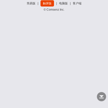
简易版
|
触屏版
|
电脑版
|
客户端
© Comsenz Inc.